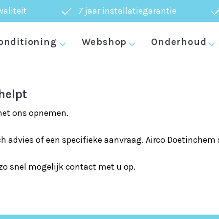
aliteit
7 jaar installatiegarantie
Formulier
onditioning
Webshop
Onderhoud
helpt
 met ons opnemen.
 advies of een specifieke aanvraag. Airco Doetinchem s
zo snel mogelijk contact met u op.