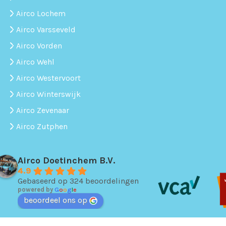
Airco Lochem
Airco Varsseveld
Airco Vorden
Airco Wehl
Airco Westervoort
Airco Winterswijk
Airco Zevenaar
Airco Zutphen
Airco Doetinchem B.V.
4.9
Gebaseerd op 324 beoordelingen
powered by
G
o
o
g
l
e
beoordeel ons op