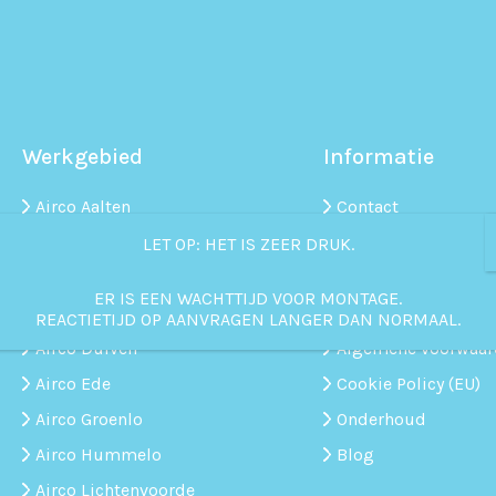
Werkgebied
Informatie
Airco Aalten
Contact
Airco Apeldoorn
Storing
LET OP: HET IS ZEER DRUK.
Airco Arnhem
Veelgestelde vrage
ER IS EEN WACHTTIJD VOOR MONTAGE.
Airco Doesburg
Retourneren & ann
REACTIETIJD OP AANVRAGEN LANGER DAN NORMAAL.
Airco Duiven
Algemene voorwaar
Airco Ede
Cookie Policy (EU)
Airco Groenlo
Onderhoud
Airco Hummelo
Blog
Airco Lichtenvoorde