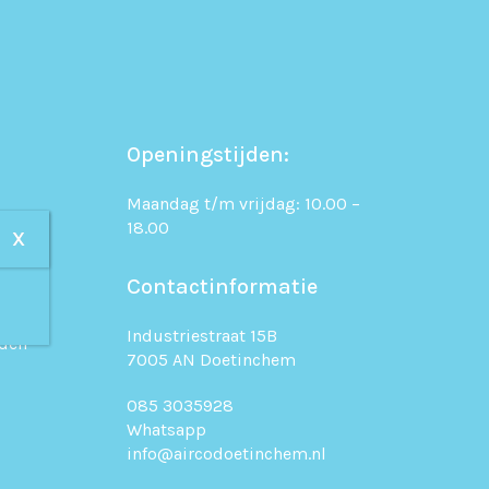
Openingstijden:
Maandag t/m vrijdag: 10.00 –
18.00
X
n
Contactinformatie
uleren
Industriestraat 15B
den
7005 AN Doetinchem
085 3035928
Whatsapp
info@aircodoetinchem.nl