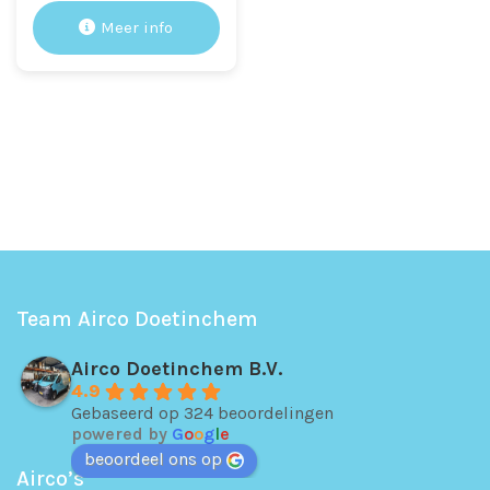
Meer info
Team Airco Doetinchem
Airco Doetinchem B.V.
4.9
Gebaseerd op 324 beoordelingen
powered by
G
o
o
g
l
e
beoordeel ons op
Airco’s