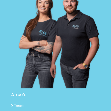
Airco’s
Tosot