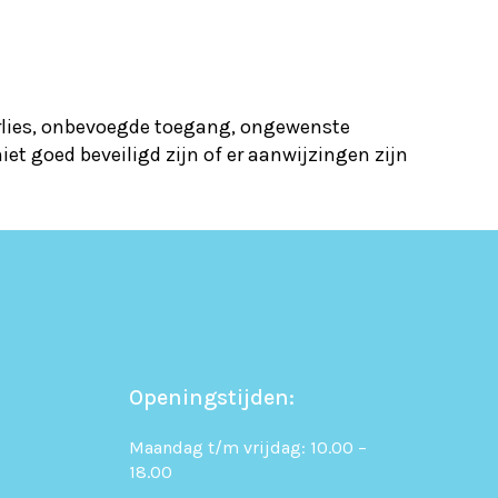
lies, onbevoegde toegang, ongewenste
et goed beveiligd zijn of er aanwijzingen zijn
Openingstijden:
Maandag t/m vrijdag: 10.00 –
18.00