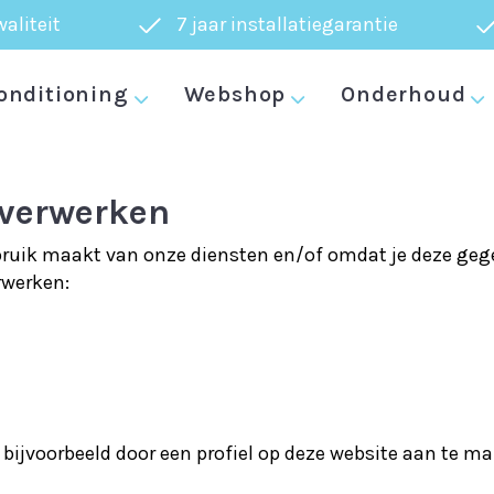
aliteit
7 jaar installatiegarantie
Privacybeleid
onditioning
Webshop
Onderhoud
 verwerken
ruik maakt van onze diensten en/of omdat je deze gegev
rwerken:
 bijvoorbeeld door een profiel op deze website aan te m