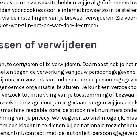
ezoek aan onze website hebben wij je al geïnformeerd 
lden voor cookies door je internetbrowser zo in te stell
 via de instellingen van je browser verwijderen. Zie voor 
okies-wat-zijn-het-en-wat-doe-ik-ermee/
ssen of verwijderen
en, te corrigeren of te verwijderen. Daarnaast heb je he
maken tegen de verwerking van jouw persoonsgegevens d
ij ons een verzoek kan indienen om de persoonsgegeven
noemde organisatie, te sturen. Je kunt een verzoek tot 
 verzoek tot intrekking van je toestemming of bezwaar
erzoek tot inzage door jou is gedaan, vragen wij jou een 
RZ (machine readable zone, de strook met nummers ond
ming van je privacy. We reageren zo snel mogelijk, maar
 om een klacht in te dienen bij de nationale toezichthou
evens.nl/nl/contact-met-de-autoriteit-persoonsgegeven