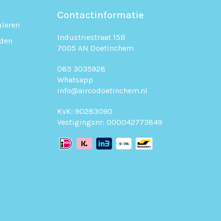
n
Contactinformatie
uleren
Industriestraat 15B
den
7005 AN Doetinchem
085 3035928
Whatsapp
info@aircodoetinchem.nl
KvK: 90283090
Vestigingsnr: 000042773849