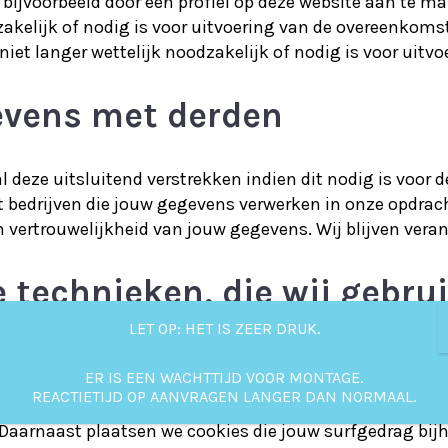
 bijvoorbeeld door een profiel op deze website aan te ma
zakelijk of nodig is voor uitvoering van de overeenkomst
et langer wettelijk noodzakelijk of nodig is voor uitv
evens met derden
 deze uitsluitend verstrekken indien dit nodig is voor
et bedrijven die jouw gegevens verwerken in onze opdra
n vertrouwelijkheid van jouw gegevens. Wij blijven vera
e technieken, die wij gebru
LET OP: HET IS ZEER DRUK.
 cookies. Een cookie is een klein tekstbestand dat bij 
ER IS EEN WACHTTIJD VOOR MONTAGE.
 of smartphone. Wij gebruiken cookies met een puur tech
REACTIETIJD OP AANVRAGEN LANGER DAN NORMAAL.
ld jouw voorkeursinstellingen onthouden worden. Deze c
. Daarnaast plaatsen we cookies die jouw surfgedrag b