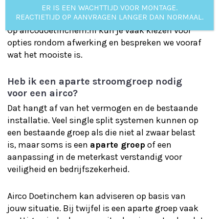
Bij
Airco Doetinchem
streven we naar een
ER IS EEN WACHTTIJD VOOR MONTAGE.
REACTIETIJD OP AANVRAGEN LANGER DAN NORMAAL.
installatie die er net zo goed uitziet als hij werkt.
Op aircodoetinchem.nl kun je vaak kiezen voor
opties rondom afwerking en bespreken we vooraf
wat het mooiste is.
Heb ik een aparte stroomgroep nodig
voor een airco?
Dat hangt af van het vermogen en de bestaande
installatie. Veel single split systemen kunnen op
een bestaande groep als die niet al zwaar belast
is, maar soms is een
aparte groep
of een
aanpassing in de meterkast verstandig voor
veiligheid en bedrijfszekerheid.
Airco Doetinchem kan adviseren op basis van
jouw situatie. Bij twijfel is een aparte groep vaak