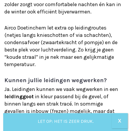
zolder zorgt voor comfortabele nachten én kan in
de winter ook efficiënt bijverwarmen.
Airco Doetinchem let extra op leidingroutes
(netjes langs knieschotten of via schachten),
condensafvoer (zwaartekracht of pompje) en de
beste plek voor luchtverdeling. Zo krijg je geen
“koude straal” in je nek maar een gelijkmatige
temperatuur.
Kunnen jullie leidingen wegwerken?
Ja. Leidingen kunnen we vaak wegwerken in een
leidinggoot
in kleur passend bij de gevel, of
binnen langs een strak tracé. In sommige
gevallen is inbouw (frezen) mogelijk, maar dat
hangt af van jouw muurtype en afwerking.
X
LET OP: HET IS ZEER DRUK.