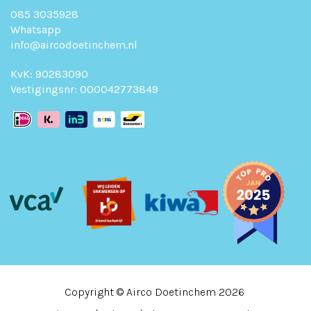
085 3035928
Whatsapp
info@aircodoetinchem.nl
KvK: 90283090
Vestigingsnr: 000042773849
Copyright ©
Airco Doetinchem
2026