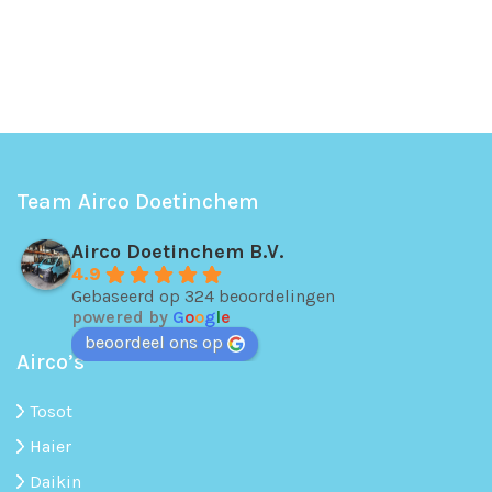
Team Airco Doetinchem
Airco Doetinchem B.V.
4.9
Gebaseerd op 324 beoordelingen
powered by
G
o
o
g
l
e
beoordeel ons op
Airco’s
Tosot
Haier
Daikin