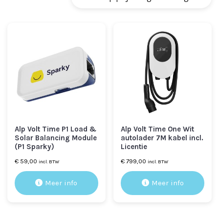
laag
naar
hoog
Alp Volt Time P1 Load &
Alp Volt Time One Wit
Solar Balancing Module
autolader 7M kabel incl.
(P1 Sparky)
Licentie
€
59,00
€
799,00
incl. BTW
incl. BTW
Meer info
Meer info