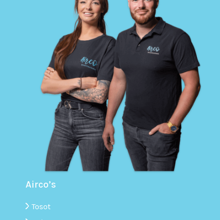
Airco’s
Tosot