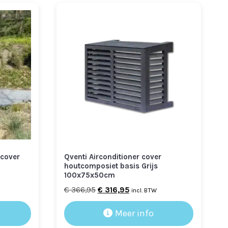
 cover
Qventi Airconditioner cover
houtcomposiet basis Grijs
100x75x50cm
Oorspronkelijke
Huidige
€
366,95
€
316,95
incl. BTW
prijs
prijs
Meer info
was:
is:
€ 366,95.
€ 316,95.