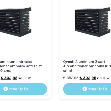
hoog
luminium antraciet
Qventi Aluminium Zwart
tioner ombouw antraciet
Airconditioner ombouw 10
50 smal
smal
Oorspronkelijke
Huidige
Oorspronkelijke
Huidige
€
302,95
€
352,95
€
302,95
incl. BTW
incl. BTW
prijs
prijs
prijs
prijs
Meer info
Meer info
was:
is:
was:
is:
€ 352,95.
€ 302,95.
€ 352,95.
€ 302,95