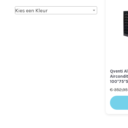
Kies een Kleur
Qventi A
Aircondi
100*75*
€
352,95