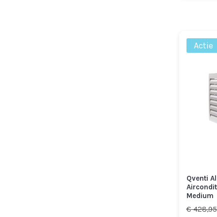
Actie
Qventi A
Aircondi
Medium
€
428,95