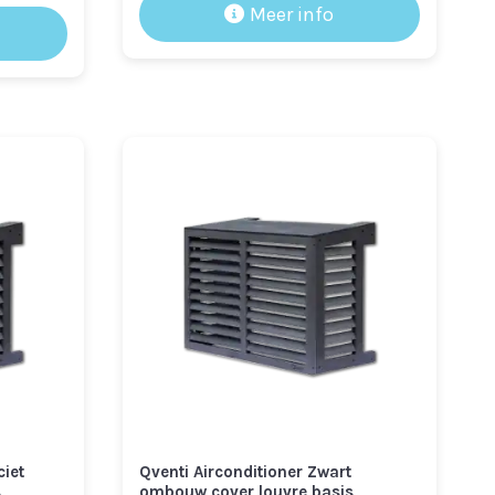
Meer info
was:
is:
€ 428,95.
€ 378,95.
.
ciet
Qventi Airconditioner Zwart
s
ombouw cover louvre basis