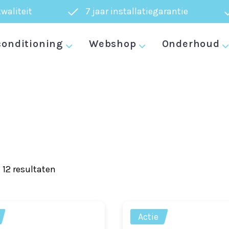
waliteit
7 jaar installatiegarantie
conditioning
Webshop
Onderhoud
Gesorteerd
 12 resultaten
op
prijs:
laag
Actie
naar