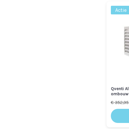
Actie
Qventi A
ombouw 
€
352,95