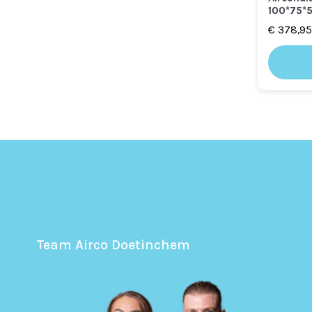
100*75*
€
378,95
Team Airco Doetinchem