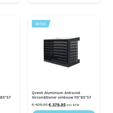
Actie
Qventi Aluminium Antraciet
*85*57
Airconditioner ombouw 115*85*57
Oorspronkelijke
Huidige
€
428,95
€
378,95
incl. BTW
prijs
prijs