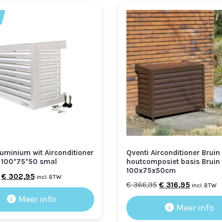
luminium wit Airconditioner
Qventi Airconditioner Bruin
100*75*50 smal
houtcomposiet basis Bruin
100x75x50cm
Oorspronkelijke
Huidige
€
302,95
incl. BTW
Oorspronkelijke
Huidige
€
366,95
€
316,95
incl. BTW
prijs
prijs
prijs
prijs
Meer info
was:
is:
Meer info
was:
is:
€ 352,95.
€ 302,95.
€ 366,95.
€ 316,95.