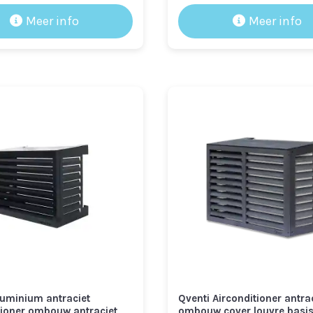
prijs
prijs
prijs
prijs
Meer info
Meer info
was:
is:
was:
is:
€ 428,95.
€ 378,95.
€ 428,95.
€ 378,95
luminium antraciet
Qventi Airconditioner antra
tioner ombouw antraciet
ombouw cover louvre basi