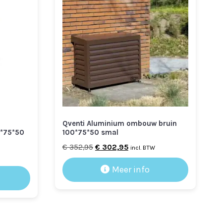
Qventi Aluminium ombouw bruin
0*75*50
100*75*50 smal
Oorspronkelijke
Huidige
€
352,95
€
302,95
incl. BTW
prijs
prijs
Meer info
was:
is:
€ 352,95.
€ 302,95.
.