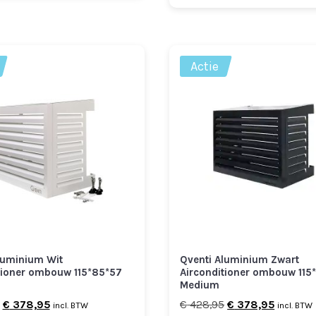
Actie
luminium Wit
Qventi Aluminium Zwart
tioner ombouw 115*85*57
Airconditioner ombouw 115
Medium
Oorspronkelijke
Huidige
Oorspronkelijke
Huidige
€
378,95
€
428,95
€
378,95
incl. BTW
incl. BTW