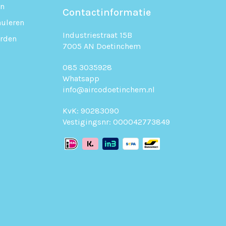
en
Contactinformatie
uleren
Industriestraat 15B
rden
7005 AN Doetinchem
085 3035928
Whatsapp
info@aircodoetinchem.nl
KvK: 90283090
Vestigingsnr: 000042773849