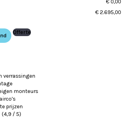
€ 0,00
€ 2.695,00
Offerte
and
en verrassingen
ntage
 eigen monteurs
airco’s
e prijzen
(4,9 / 5)