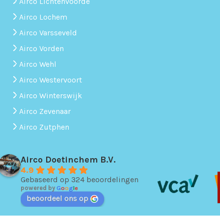
Airco Lichtenvoorde
Airco Lochem
Airco Varsseveld
Airco Vorden
Airco Wehl
Airco Westervoort
Airco Winterswijk
Airco Zevenaar
Airco Zutphen
Airco Doetinchem B.V.
4.9
Gebaseerd op 324 beoordelingen
powered by
G
o
o
g
l
e
beoordeel ons op