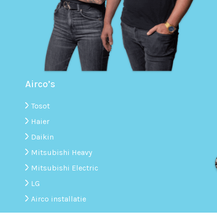
Airco’s
Tosot
Haier
Daikin
Mitsubishi Heavy
Mitsubishi Electric
LG
Airco installatie