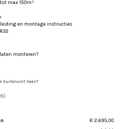
 tot max 150m³
+
leiding en montage instructies
 R32
s laten monteren?
 buitenunit heen?
95)
en
€ 2.695,00