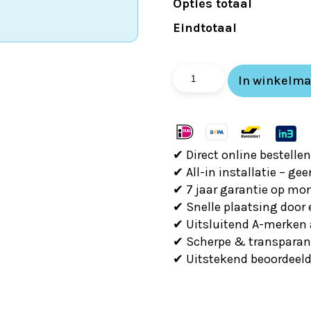
Opties totaal
Eindtotaal
Daikin
In winkelm
Comfora
5.0kw
FTXP50M
+
✔ Direct online bestellen
RXP
✔ All-in installatie – ge
aantal
✔ 7 jaar garantie op mo
✔ Snelle plaatsing door
✔ Uitsluitend A-merken 
✔ Scherpe & transparant
✔ Uitstekend beoordeeld 