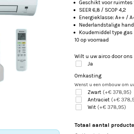
Geschikt voor ruimtes
SEER 6,8 / SCOP 4,2
Energieklasse: A++ / A
Nederlandstalige hand
Koudemiddel type gas
10 op voorraad
Wilt u uw airco door on
Ja
Omkasting
Wenst u een ombouw om uw
Zwart
(+€ 378,95)
Antraciet
(+€ 378,
Wit
(+€ 378,95)
Totaal aantal product