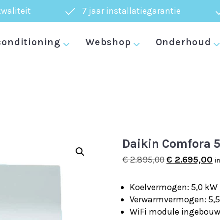
waliteit
7 jaar installatiegarantie
conditioning
Webshop
Onderhoud
Daikin Comfora 
Oorspronkelij
H
€
2.895,00
€
2.695,00
i
prijs
pr
was:
is
Koelvermogen: 5,0 kW
€ 2.895,00.
€ 
Verwarmvermogen: 5,
WiFi module ingebouw