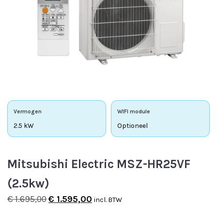
Vermogen
WIFI module
2.5 kW
Optioneel
Mitsubishi Electric MSZ-HR25VF
(2.5kw)
Oorspronkelijke
Huidige
€
1.695,00
€
1.595,00
incl. BTW
prijs
prijs