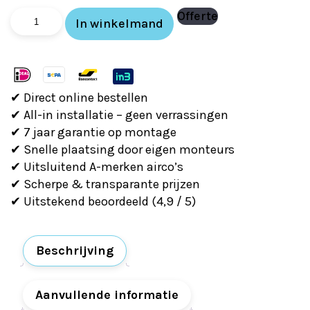
Mitsubishi
Offerte
In winkelmand
Electric
MSZ-
HR25VF
(2.5kw)
✔ Direct online bestellen
aantal
✔ All-in installatie – geen verrassingen
✔ 7 jaar garantie op montage
✔ Snelle plaatsing door eigen monteurs
✔ Uitsluitend A-merken airco’s
✔ Scherpe & transparante prijzen
✔ Uitstekend beoordeeld (4,9 / 5)
Beschrijving
Aanvullende informatie