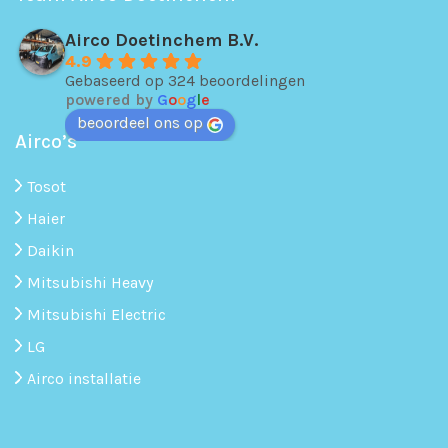
Airco Doetinchem B.V.
4.9
Gebaseerd op 324 beoordelingen
powered by
G
o
o
g
l
e
beoordeel ons op
Airco’s
Tosot
Haier
Daikin
Mitsubishi Heavy
Mitsubishi Electric
LG
Airco installatie