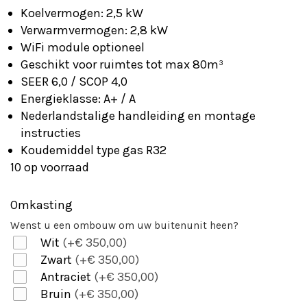
was:
is:
Koelvermogen: 2,5 kW
€ 1.695,00.
€ 1.595,00.
Verwarmvermogen: 2,8 kW
WiFi module optioneel
Geschikt voor ruimtes tot max 80m³
SEER 6,0 / SCOP 4,0
Energieklasse: A+ / A
Nederlandstalige handleiding en montage
instructies
Koudemiddel type gas R32
10 op voorraad
Omkasting
Wenst u een ombouw om uw buitenunit heen?
Wit
(+€ 350,00)
Zwart
(+€ 350,00)
Antraciet
(+€ 350,00)
Bruin
(+€ 350,00)