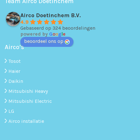
Team Airco Doetinchem
Airco Doetinchem B.V.
4.9
Gebaseerd op 324 beoordelingen
powered by
G
o
o
g
l
e
beoordeel ons op
Airco’s
Tosot
Haier
Daikin
Mitsubishi Heavy
Mitsubishi Electric
LG
Airco installatie