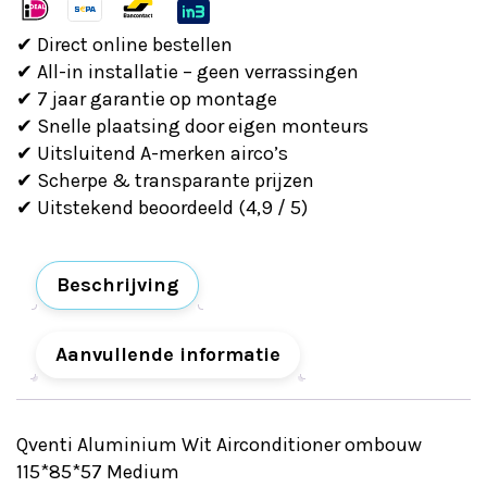
ombouw
✔ Direct online bestellen
115*85*57
✔ All-in installatie – geen verrassingen
Medium
✔ 7 jaar garantie op montage
aantal
✔ Snelle plaatsing door eigen monteurs
✔ Uitsluitend A-merken airco’s
✔ Scherpe & transparante prijzen
✔ Uitstekend beoordeeld (4,9 / 5)
Beschrijving
Aanvullende informatie
Qventi Aluminium Wit Airconditioner ombouw
115*85*57 Medium