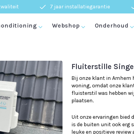
waliteit
7 jaar installatiegarantie
elsplit Mitsubishi electric 
conditioning
Webshop
Onderhoud
Fluiterstille Sing
Bij onze klant in Arnhem 
woning, omdat onze klant 
fluisterstil was hebben w
plaatsen.
Uit onze ervaringen bied 
is de buiten unit ook erg s
leuke en positieve review