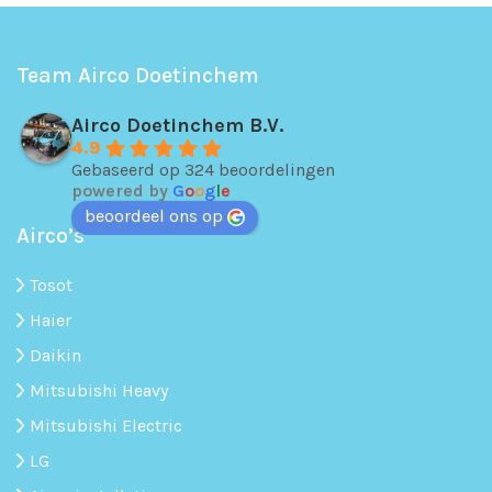
Team Airco Doetinchem
Airco Doetinchem B.V.
4.9
Gebaseerd op 324 beoordelingen
powered by
G
o
o
g
l
e
beoordeel ons op
Airco’s
Tosot
Haier
Daikin
Mitsubishi Heavy
Mitsubishi Electric
LG