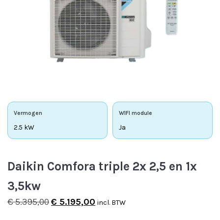
Vermogen
WIFI module
2.5 kW
Ja
Daikin Comfora triple 2x 2,5 en 1x
3,5kw
Oorspronkelijke
Huidige
€
5.395,00
€
5.195,00
incl. BTW
prijs
prijs