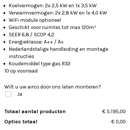
was:
is:
Koelvermogen: 2x 2,5 kW en 1x 3,5 kW
€ 5.395,00.
€ 5.195,00.
Verwarmvermogen: 2x 2,8 kW en 1x 4,0 kW
WiFi module optioneel
Geschikt voor ruimtes tot max 120m³
SEER 6,8 / SCOP 4,2
Energieklasse: A++ / A+
Nederlandstalige handleiding en montage
instructies
Koudemiddel type gas R32
10 op voorraad
Wilt u uw airco door ons laten monteren?
Ja
Totaal aantal producten
€ 5.195,00
Opties totaal
€ 0,00