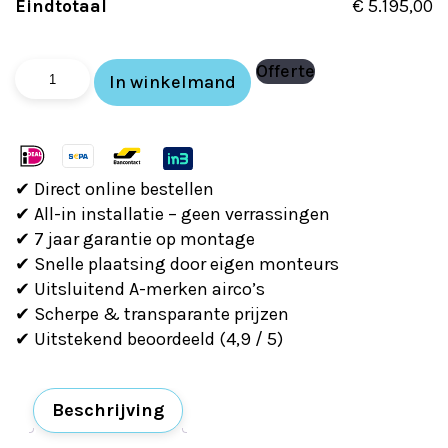
Eindtotaal
€ 5.195,00
Daikin
Offerte
In winkelmand
Comfora
triple
2x
2,5
✔ Direct online bestellen
en
✔ All-in installatie – geen verrassingen
1x
✔ 7 jaar garantie op montage
3,5kw
✔ Snelle plaatsing door eigen monteurs
aantal
✔ Uitsluitend A-merken airco’s
✔ Scherpe & transparante prijzen
✔ Uitstekend beoordeeld (4,9 / 5)
Beschrijving