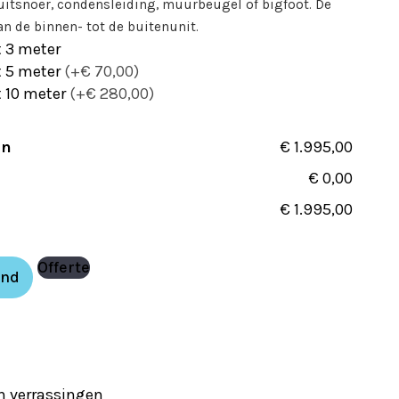
uitsnoer, condensleiding, muurbeugel of bigfoot. De
an de binnen- tot de buitenunit.
 3 meter
 5 meter
(+€ 70,00)
 10 meter
(+€ 280,00)
en
€ 1.995,00
€ 0,00
€ 1.995,00
Offerte
and
en verrassingen