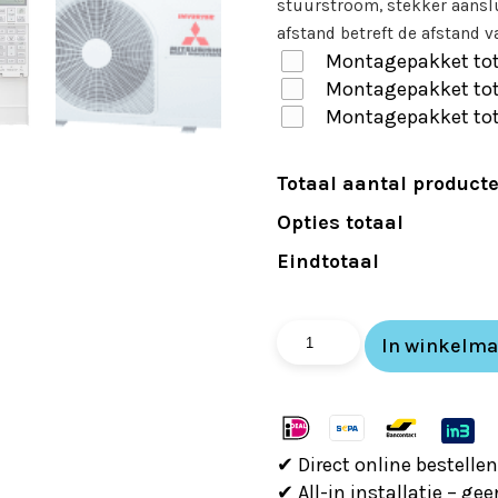
stuurstroom, stekker aansl
afstand betreft de afstand v
Montagepakket tot
Montagepakket tot
Montagepakket tot
Totaal aantal product
Opties totaal
Eindtotaal
Mitsubishi
In winkelm
HI
Titanium
SRK25ZS-
WFT
✔ Direct online bestellen
2,5KW
✔ All-in installatie – ge