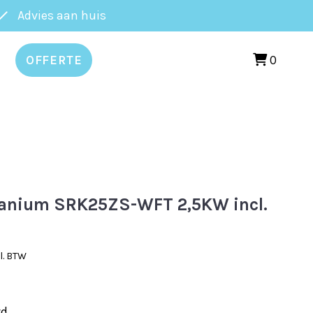
Advies aan huis
0
OFFERTE
itanium SRK25ZS-WFT 2,5KW incl.
ke
idige
l. BTW
js
.995,00.
wd