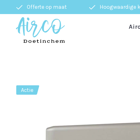
Offerte op maat
Hoogwaardige k
Air
Actie