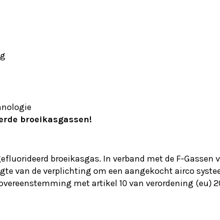
ng
hnologie
eerde broeikasgassen!
efluorideerd broeikasgas. In verband met de F-Gassen 
oogte van de verplichting om een aangekocht airco systee
 in overeenstemming met artikel 10 van verordening (eu) 