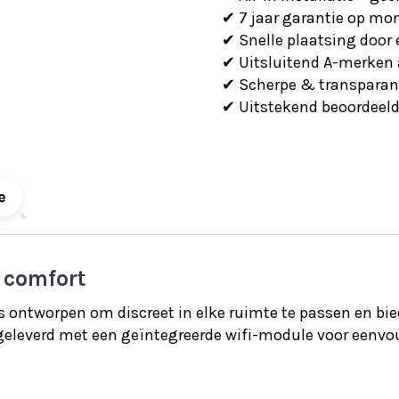
incl.
✔ 7 jaar garantie op mo
wifi
✔ Snelle plaatsing door
module
✔ Uitsluitend A-merken 
aantal
✔ Scherpe & transparant
✔ Uitstekend beoordeeld 
e
 comfort
ontworpen om discreet in elke ruimte te passen en bied
t geleverd met een geïntegreerde wifi-module voor eenvo