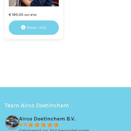
€
190,00
incl. BTW
Meer info
Team Airco Doetinchem
Airco Doetinchem B.V.
4.9
Gebaseerd op 324 beoordelingen