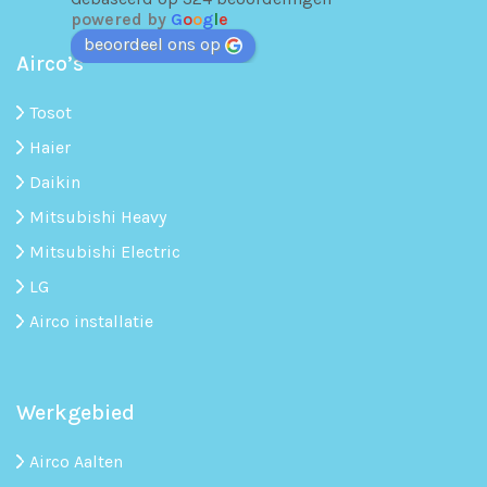
powered by
G
o
o
g
l
e
beoordeel ons op
Airco’s
Tosot
Haier
Daikin
Mitsubishi Heavy
Mitsubishi Electric
LG
Airco installatie
Werkgebied
Airco Aalten